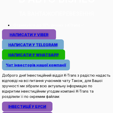
ТА ВАНТАЖОПЕРЕВЕЗЕННЯ
Отримуйте до 18% рiчних з KTrans ✅
НАПИСАТИ У VIBER
НАПИСАТИ У TELEGRAM
НАПИСАТИ У WHATSAPP
Чат інвесторів нашої компанії
Доброго дня! Інвестиційний відділ K-Trans з радістю надасть
відповіді на всі питання учасників чату Також, для Вашої
зручності ми зібрали всю актуальну інформацію по
відкритим інвестиційним угодам компанії K-Trans та
розділили її по окремим файлам:
ІНВЕСТИЦІЇ У БУСИ