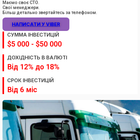
Маємо своє СТО.
Свої менеджери.
Більш детально звертайтесь за телефоном.
НАПИСАТИ У VIBER
СУММА IНВЕСТИЦIЙ
$5 000 - $50 000
ДОХIДНIСТЬ В ВАЛЮТI
Вiд 12% до 18%
СРОК IНВЕСТИЦIЙ
Вiд 6 мiс