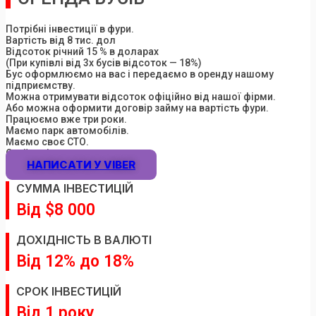
Потрібні інвестиції в фури.
Вартість від 8 тис. дол
Відсоток річний 15 % в доларах
(При купівлі від 3х бусів відсоток — 18%)
Бус оформлюємо на вас і передаємо в оренду нашому
підприємству.
Можна отримувати відсоток офіційно від нашої фірми.
Або можна оформити договір займу на вартість фури.
Працюємо вже три роки.
Маємо парк автомобілів.
Маємо своє СТО.
Свої логісти.
НАПИСАТИ У VIBER
СУММА IНВЕСТИЦIЙ
Від $8 000
ДОХIДНIСТЬ В ВАЛЮТI
Вiд 12% до 18%
СРОК IНВЕСТИЦIЙ
Вiд 1 року